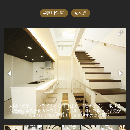
専用住宅
木造
太陽の光がトップライトから降り注ぐ、2階キッチン。取り込
んだ光は床の強化ガラスを通して1階へ。蹴込み板（つま先が
当たる部分）のない階段も、光を通すのに効果的