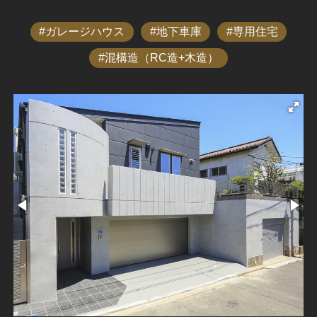
ガレージハウス
地下車庫
専用住宅
混構造（RC造+木造）