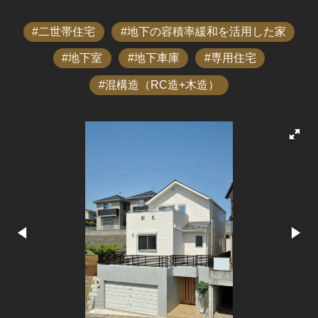
二世帯住宅
地下の容積率緩和を活用した家
地下室
地下車庫
専用住宅
混構造（RC造+木造）