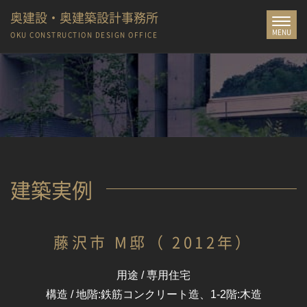
奥建設・奥建築設計事務所
Toggle
MENU
navigat
OKU CONSTRUCTION
DESIGN OFFICE
建築実例
藤沢市 M邸（ 2012年）
用途 / 専用住宅
構造 / 地階:鉄筋コンクリート造、1-2階:木造