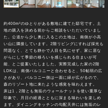
約400m²のゆとりがある敷地に建てた邸宅です。土
地の購入を決める前からご相談をいただいていまし
た。公道から少し奥に入るこの土地は、南側が小高
い山に隣接しています。2階リビングにすれば採光も
問題なく、とても静かで人目を気にせず、家に居な
がらにして季節の移ろいを感じられる住まいが可
能、とご提案いたしました。実際完成した家の2階
LDKは、南側バルコニーと合わせると、50帖弱の広
さがあり、バルコニー側は一面に緑が広がるので、
森のリゾート地に来たような感覚を味わえます。
床は1，2階とも無垢のウォールナットを使い重厚な
印象で、月日の経過とともに深まる味わいを楽しめ
ます。ダイニングキッチンの勾配天井には無垢のレ