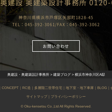
社奥建設
奥建築設計事務所
0120-
神奈川県横浜市戸塚区
矢部町1828-45
TEL：045-392-3061/
FAX：045-392-3062
お問い合わせ
奥建設・奥建築設計事務所
>
建築ブログ
>
横浜市神奈川区A邸
｜
CONCEPT
｜
RC造
｜
多層階二世帯住宅
｜
地下室・地下車庫
｜
BLOG
｜
サイトマップ
｜
プライバシーポリシー
© Oku-kensetsu Co.,Ltd All Rights Reserved.