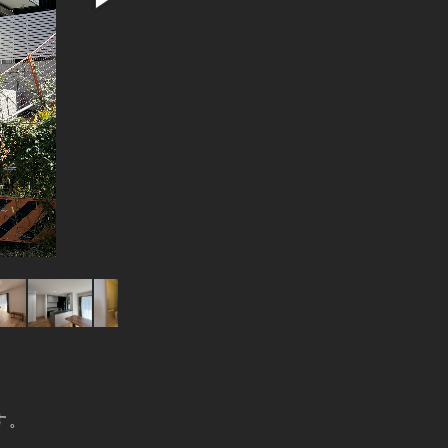
4台分を格
す。