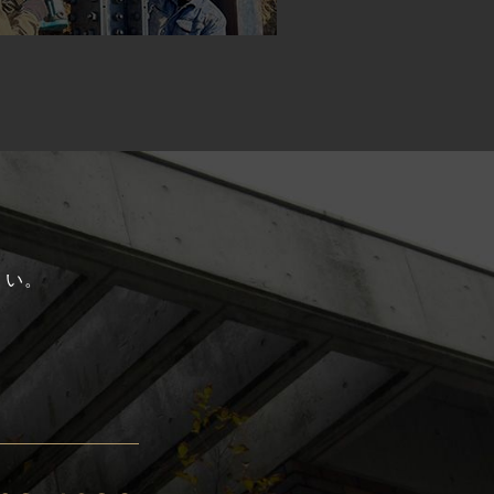
、
さい。