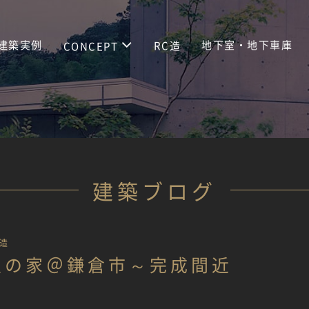
建築実例
地下室・地下車庫
RC造
CONCEPT
建築ブログ
造
屋の家＠鎌倉市～完成間近