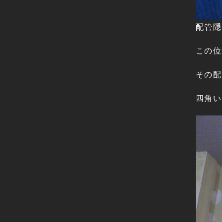
配管隠
この位
その配
四角い