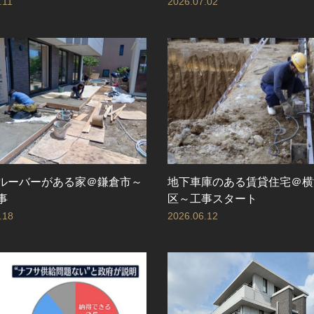
.11
2026.07.02
ルーバーがある家＠鎌倉市～
地下車庫のある賃貸住宅＠横
事
区～工事スタート
.18
2026.06.12