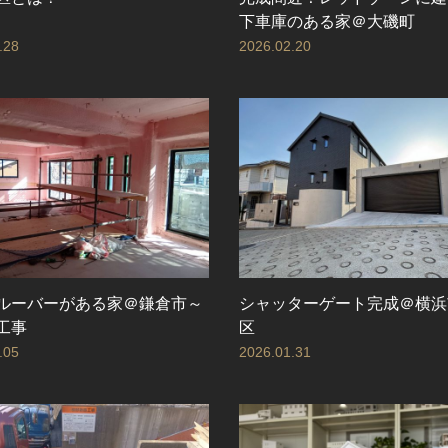
下車庫のある家＠大磯町
.28
2026.02.20
ルーバーがある家＠鎌倉市～
シャッターゲート完成＠横浜
工事
区
.05
2026.01.31