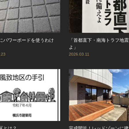
にパワーボードを使うわけ
「首都直下・南海トラフ地震
よ」
.23
2026.03.11
区とは？
完成間近！レッドゾーンに建