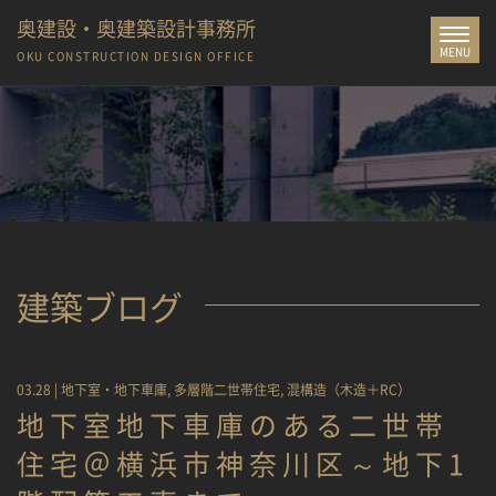
奥建設・奥建築設計事務所
Toggle
MENU
navigat
OKU CONSTRUCTION
DESIGN OFFICE
建築ブログ
03.28 |
地下室・地下車庫
,
多層階二世帯住宅
,
混構造（木造＋RC）
地下室地下車庫のある二世帯
住宅＠横浜市神奈川区～地下1