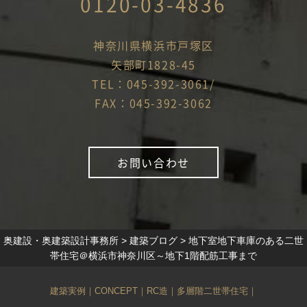
0120-03-4836
神奈川県横浜市戸塚区
矢部町1828-45
TEL：045-392-3061/
FAX：045-392-3062
お問い合わせ
奥建設・奥建築設計事務所
>
建築ブログ
>
地下室地下車庫のある二世
帯住宅＠横浜市神奈川区～地下1階配筋工事まで
建築実例
｜
CONCEPT
｜
RC造
｜
多層階二世帯住宅
｜