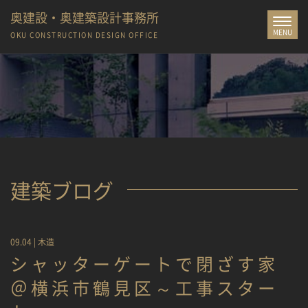
奥建設・奥建築設計事務所
Toggle
MENU
navigat
OKU CONSTRUCTION
DESIGN OFFICE
建築ブログ
09.04 |
木造
シャッターゲートで閉ざす家
＠横浜市鶴見区～工事スター