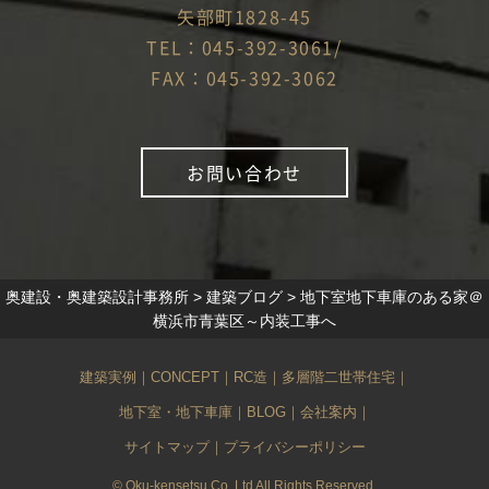
矢部町1828-45
TEL：045-392-3061/
FAX：045-392-3062
お問い合わせ
奥建設・奥建築設計事務所
>
建築ブログ
>
地下室地下車庫のある家＠
横浜市青葉区～内装工事へ
建築実例
｜
CONCEPT
｜
RC造
｜
多層階二世帯住宅
｜
地下室・地下車庫
｜
BLOG
｜
会社案内
｜
サイトマップ
｜
プライバシーポリシー
© Oku-kensetsu Co.,Ltd All Rights Reserved.