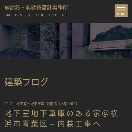
奥建設・奥建築設計事務所
Toggle
MENU
navigat
OKU CONSTRUCTION
DESIGN OFFICE
建築ブログ
09.20 |
地下室・地下車庫
,
混構造（木造＋RC）
地下室地下車庫のある家＠横
浜市青葉区～内装工事へ