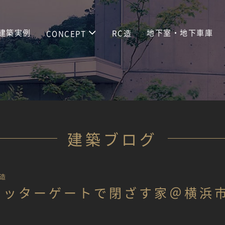
建築実例
地下室・地下車庫
RC造
CONCEPT
建築ブログ
造
ャッターゲートで閉ざす家＠横浜