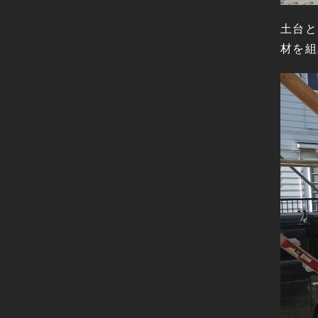
土台と
材を組