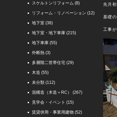
スケルトンリフォーム
(8)
先月初
リフォーム・リノベーション
(12)
基礎の
地下室
(38)
工事が
地下室・地下車庫
(215)
地下車庫
(55)
外断熱
(3)
多層階二世帯住宅
(29)
木造
(55)
未分類
(112)
混構造（木造＋RC）
(267)
見学会・イベント
(15)
賃貸併用・事業用建物
(52)