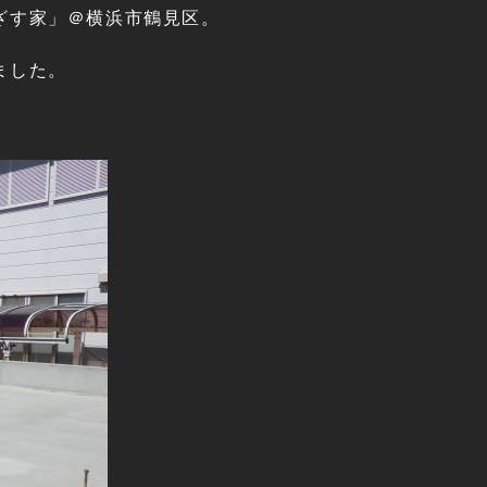
ざす家」＠横浜市鶴見区。
ました。