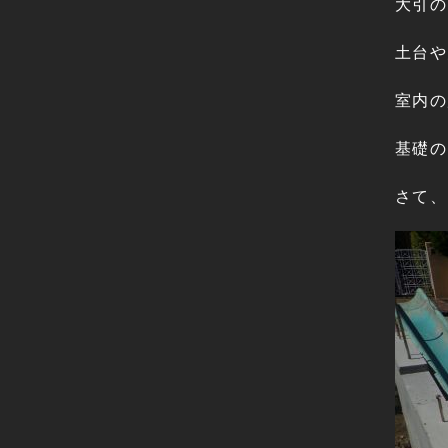
大引の
土台や
室内の
基礎の
さて、