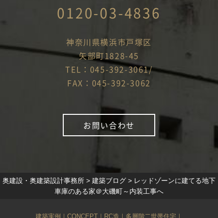
0120-03-4836
神奈川県横浜市戸塚区
矢部町1828-45
TEL：045-392-3061/
FAX：045-392-3062
お問い合わせ
奥建設・奥建築設計事務所
>
建築ブログ
>
レッドゾーンに建てる地下
車庫のある家＠大磯町～内装工事へ
建築実例
｜
CONCEPT
｜
RC造
｜
多層階二世帯住宅
｜