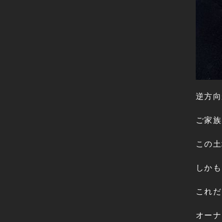
逆方向
ご家族
この土
しかも
これだ
オーナ