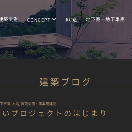
建築実例
地下室・地下車庫
RC造
CONCEPT
建築ブログ
下車庫
,
木造
,
賃貸併用・事業用建物
しいプロジェクトのはじまり