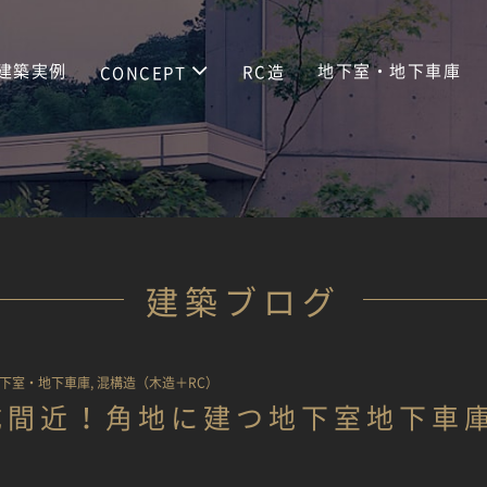
建築実例
地下室・地下車庫
RC造
CONCEPT
建築ブログ
下室・地下車庫
,
混構造（木造＋RC）
成間近！角地に建つ地下室地下車