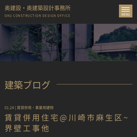
奥建設・奥建築設計事務所
Toggle
MENU
navigat
OKU CONSTRUCTION
DESIGN OFFICE
建築ブログ
01.24 |
賃貸併用・事業用建物
賃貸併用住宅@川崎市麻生区~
界壁工事他