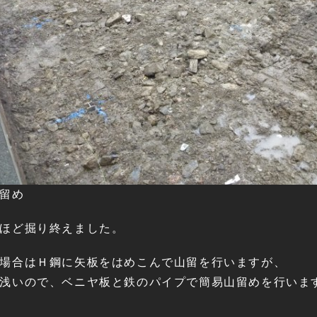
留め
ほど掘り終えました。
場合はＨ鋼に矢板をはめこんで山留を行いますが、
浅いので、ベニヤ板と鉄のパイプで簡易山留めを行いま