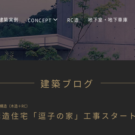
建築実例
地下室・地下車庫
RC造
CONCEPT
建築ブログ
構造（木造＋RC）
構造住宅「逗子の家」工事スター