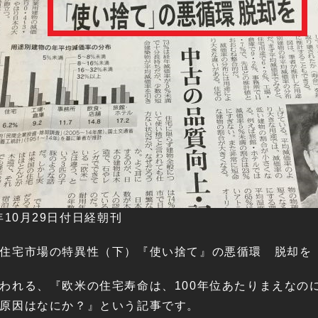
8年10月29日付日経朝刊
住宅市場の特異性（下）『使い捨て』の悪循環 脱却を
われる、『欧米の住宅寿命は、100年位あたりまえなの
原因はなにか？』という記事です。