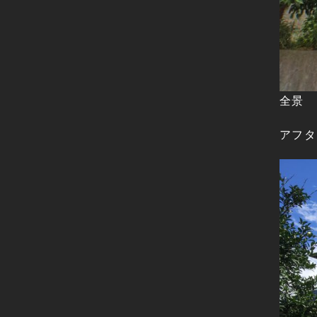
全景
アフタ