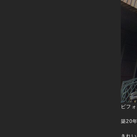
ビフォ
築20
きれい