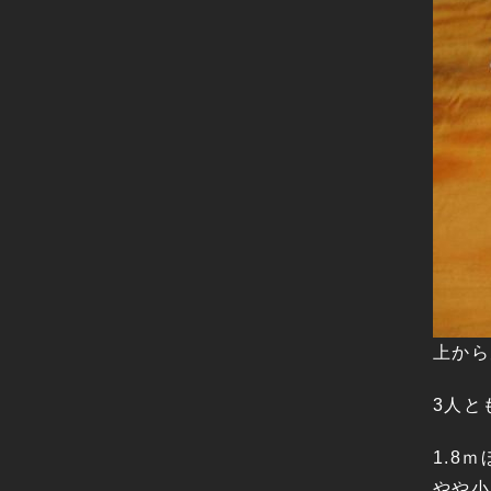
上から
3人と
1.8
やや小