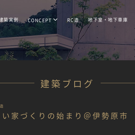
建築実例
地下室・地下車庫
RC造
CONCEPT
建築ブログ
造
しい家づくりの始まり＠伊勢原市