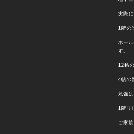
実際に
1階の
ホール
す。
12帖
4帖の
勉強は
1階リ
ご家族