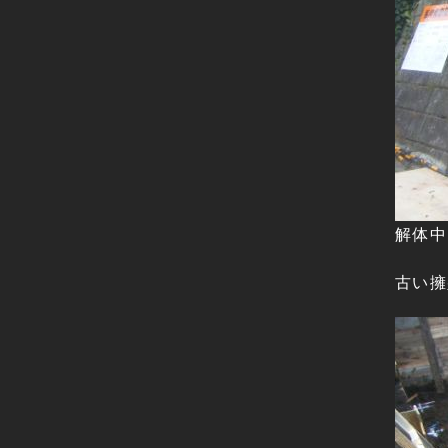
解体中
古い擁