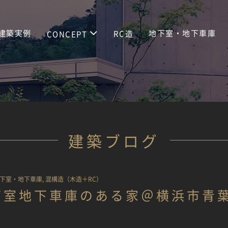
建築実例
地下室・地下車庫
RC造
CONCEPT
建築ブログ
下室・地下車庫
,
混構造（木造＋RC）
下室地下車庫のある家＠横浜市青