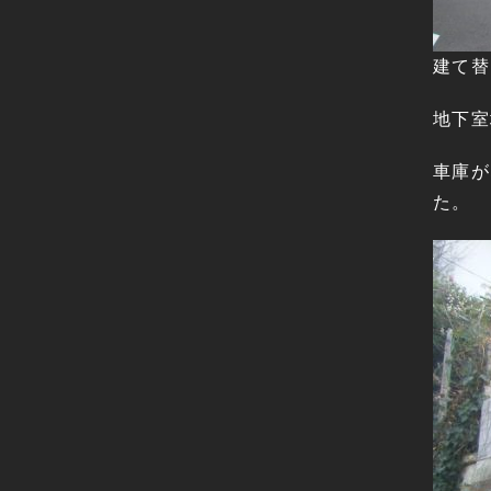
建て替
地下室
車庫が
た。