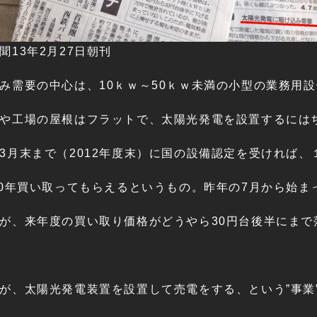
聞13年2月27日朝刊
み需要の中心は、10ｋｗ～50ｋｗ未満の小型の業務用
や工場の屋根はフラットで、太陽光発電を設置するには
3月末まで（2012年度末）に国の設備認定を受ければ、１
20年買い取ってもらえるというもの。昨年の7月から始
が、来年度の買い取り価格がどうやら30円台後半にまで
が、太陽光発電装置を設置して売電をする、という”事業