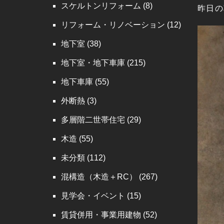
スケルトンリフォーム
(8)
昨日の
リフォーム・リノベーション
(12)
地下室
(38)
地下室・地下車庫
(215)
地下車庫
(55)
外断熱
(3)
多層階二世帯住宅
(29)
木造
(55)
未分類
(112)
混構造（木造＋RC）
(267)
見学会・イベント
(15)
賃貸併用・事業用建物
(52)