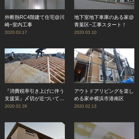
外断熱RC4階建て住宅@川
地下室地下車庫のある家@
崎~室内工事
青葉区~工事スタート！
2020.03.17
2020.03.10
『消費税率引き上げに伴う
アウトドアリビングを楽し
支援策』〆切が近づいてき
める家＠横浜市港南区
ました
2020.02.28
2020.02.13