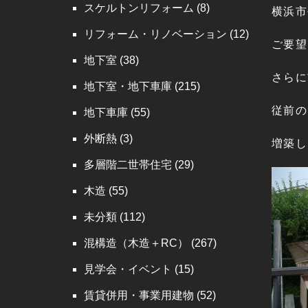
スケルトンリフォーム
(8)
横浜市
リフォーム・リノベーション
(12)
ご要望
地下室
(38)
さらに
地下室・地下車庫
(215)
従前の
地下車庫
(55)
外断熱
(3)
増築し
多層階二世帯住宅
(29)
木造
(55)
未分類
(112)
混構造（木造＋RC）
(267)
見学会・イベント
(15)
賃貸併用・事業用建物
(52)