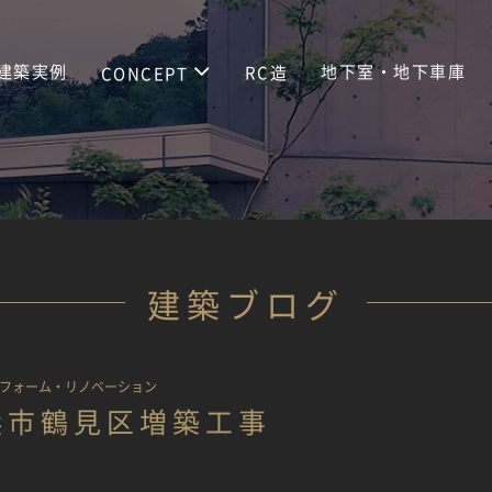
建築実例
地下室・地下車庫
RC造
CONCEPT
建築ブログ
フォーム・リノベーション
浜市鶴見区増築工事