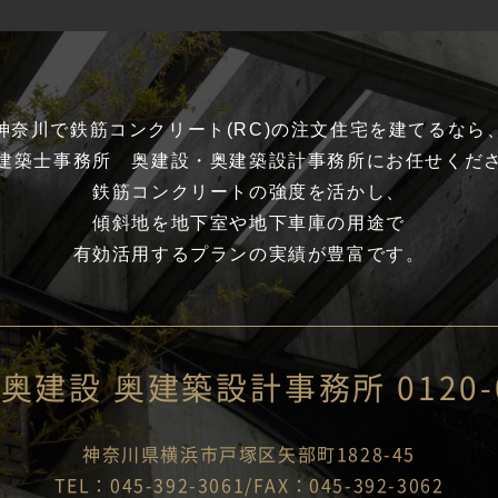
神奈川で鉄筋コンクリート(RC)の
注文住宅を建てるなら
建築士事務所 奥建設・
奥建築設計事務所にお任せくだ
鉄筋コンクリートの強度を活かし、
傾斜地を地下室や地下車庫の用途で
有効活用するプランの
実績が豊富です。
社奥建設
奥建築設計事務所
0120-
神奈川県横浜市戸塚区
矢部町1828-45
TEL：045-392-3061/
FAX：045-392-3062