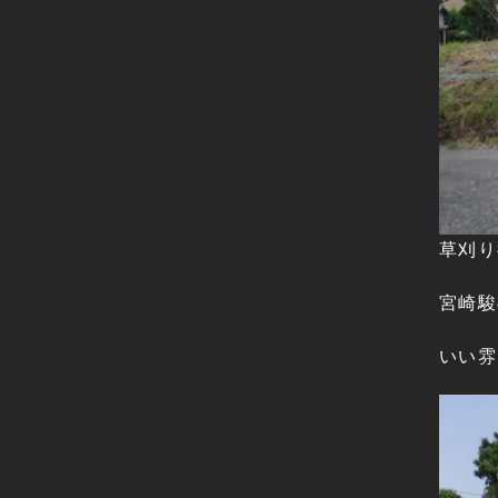
草刈り
宮崎駿
いい雰