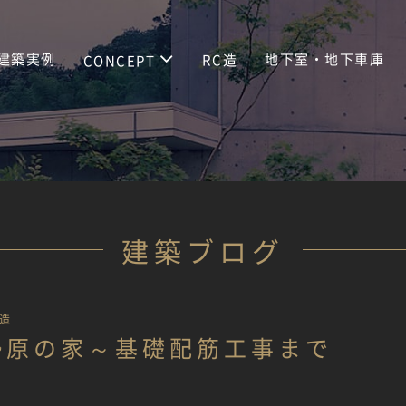
建築実例
地下室・地下車庫
RC造
CONCEPT
建築ブログ
造
勢原の家～基礎配筋工事まで