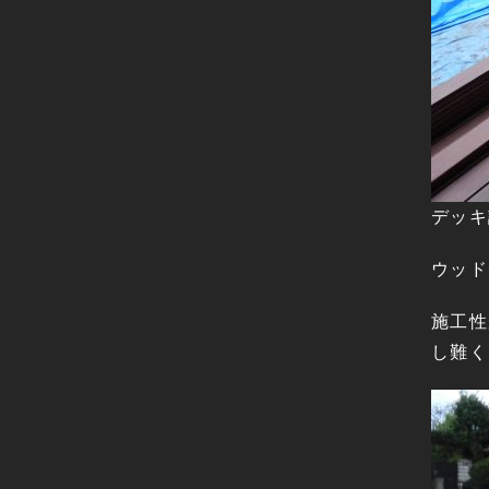
デッキ
ウッド
施工性
し難く