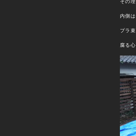
その理
内側は
プラ束
腐る心