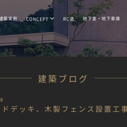
建築実例
地下室・地下車庫
RC造
CONCEPT
建築ブログ
造
ッドデッキ、木製フェンス設置工