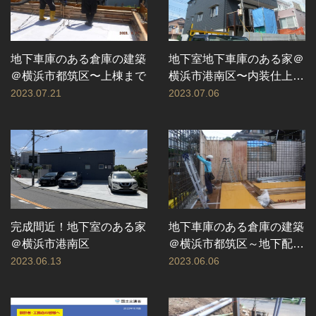
地下車庫のある倉庫の建築
地下室地下車庫のある家＠
＠横浜市都筑区〜上棟まで
横浜市港南区〜内装仕上げ
工事ほか
2023.07.21
2023.07.06
完成間近！地下室のある家
地下車庫のある倉庫の建築
＠横浜市港南区
＠横浜市都筑区～地下配筋
工事まで
2023.06.13
2023.06.06