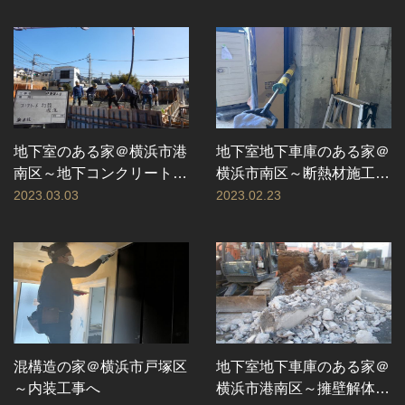
地下室のある家＠横浜市港
地下室地下車庫のある家＠
南区～地下コンクリート打
横浜市南区～断熱材施工ほ
設工事
か
2023.03.03
2023.02.23
混構造の家＠横浜市戸塚区
地下室地下車庫のある家＠
～内装工事へ
横浜市港南区～擁壁解体か