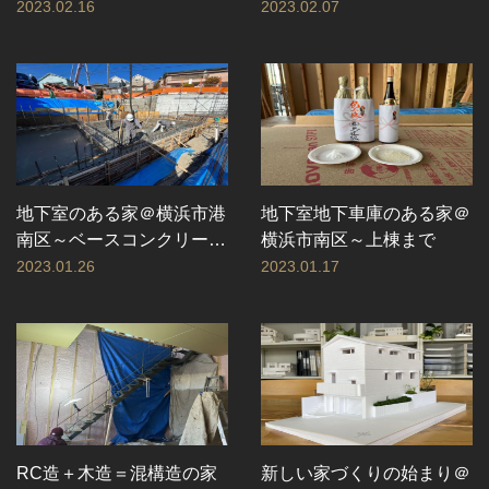
ら墨出しまで
2023.02.16
2023.02.07
地下室のある家＠横浜市港
地下室地下車庫のある家＠
南区～ベースコンクリート
横浜市南区～上棟まで
打設工事まで
2023.01.26
2023.01.17
RC造＋木造＝混構造の家
新しい家づくりの始まり＠