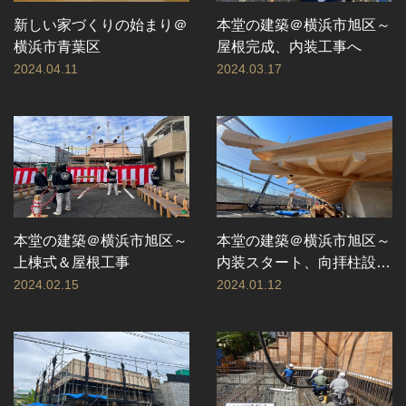
新しい家づくりの始まり＠
本堂の建築＠横浜市旭区～
横浜市青葉区
屋根完成、内装工事へ
2024.04.11
2024.03.17
本堂の建築＠横浜市旭区～
本堂の建築＠横浜市旭区～
上棟式＆屋根工事
内装スタート、向拝柱設置
ほか
2024.02.15
2024.01.12