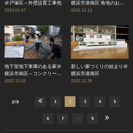
＠戸塚区～外壁設置工事他
横浜市港南区 角地のお建
て替え
2023.01.07
2022.12.12
地下室地下車庫のある家＠
新しい家づくりの始まり＠
横浜市南区～コンクリート
横浜市港南区
打設工事まで
2022.12.02
2022.11.28
2
2/9
1
3
4
5
…
6
7
9