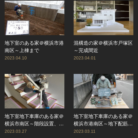
地下室のある家＠横浜市港
混構造の家＠横浜市戸塚区
南区～上棟まで
～完成間近
2023.04.10
2023.04.01
地下室地下車庫のある家＠
地下室地下車庫のある家＠
横浜市南区～階段設置、地
横浜市港南区～地下配筋完
下車庫仕上げ工事ほか
了まで
2023.03.27
2023.03.11