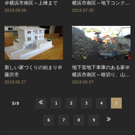
＠横浜市南区～上棟まで
横浜市南区～地下コンクリ
ート打設工事まで
2019.09.06
2019.07.30
新しい家づくりの始まり＠
地下室地下車庫のある家＠
藤沢市
横浜市南区～根切り、山留
工事
2019.06.27
2019.06.07
5
5/9
1
2
3
4
6
7
8
9