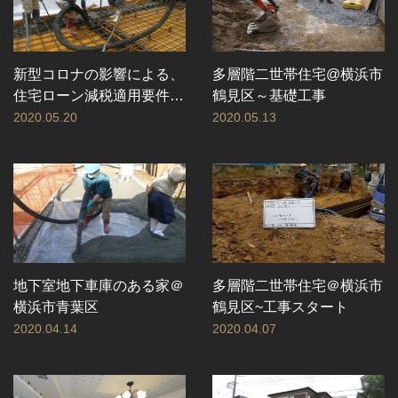
新型コロナの影響による、
多層階二世帯住宅@横浜市
住宅ローン減税適用要件の
鶴見区～基礎工事
弾力化について by国土交
2020.05.20
2020.05.13
通省
地下室地下車庫のある家＠
多層階二世帯住宅＠横浜市
横浜市青葉区
鶴見区~工事スタート
2020.04.14
2020.04.07