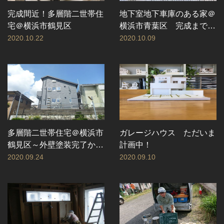
完成間近！多層階二世帯住
地下室地下車庫のある家＠
宅＠横浜市鶴見区
横浜市青葉区 完成までの
道のり
2020.10.22
2020.10.09
多層階二世帯住宅＠横浜市
ガレージハウス ただいま
鶴見区～外壁塗装完了から
計画中！
内装工事へ
2020.09.24
2020.09.10